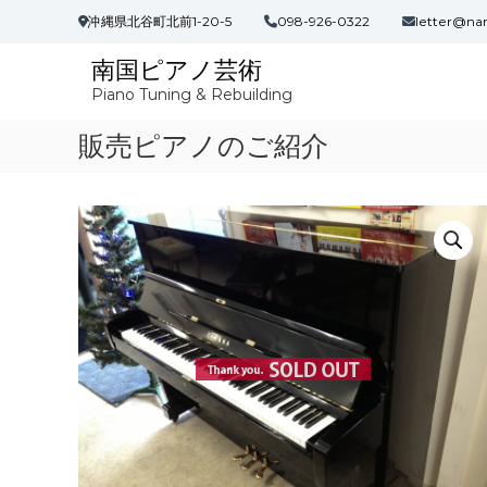
コ
沖縄県北谷町北前1-20-5
098-926-0322
letter@na
ン
テ
南国ピアノ芸術
ン
Piano Tuning & Rebuilding
ツ
へ
販売ピアノのご紹介
ス
キ
ッ
プ