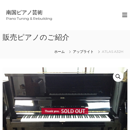
コ
ン
南国ピアノ芸術
テ
Piano Tuning & Rebuilding
ン
ツ
へ
販売ピアノのご紹介
ス
キ
ッ
ホーム
アップライト
ATLAS A32H
プ