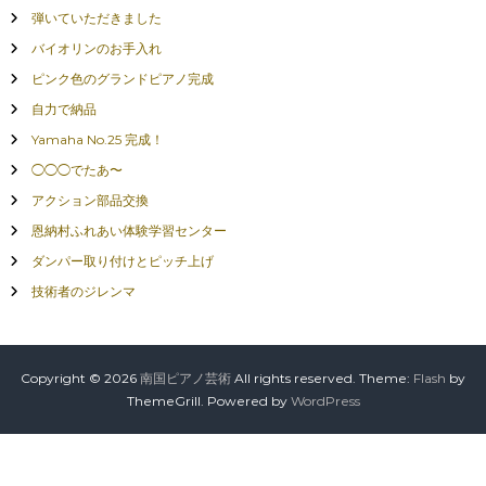
弾いていただきました
バイオリンのお手入れ
ピンク色のグランドピアノ完成
自力で納品
Yamaha No.25 完成！
◯◯◯でたあ〜
アクション部品交換
恩納村ふれあい体験学習センター
ダンパー取り付けとピッチ上げ
技術者のジレンマ
Copyright © 2026
南国ピアノ芸術
All rights reserved. Theme:
Flash
by
ThemeGrill. Powered by
WordPress