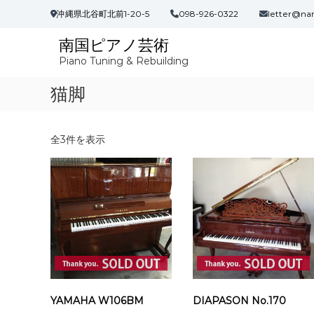
コ
沖縄県北谷町北前1-20-5
098-926-0322
letter@na
ン
テ
南国ピアノ芸術
ン
Piano Tuning & Rebuilding
ツ
へ
猫脚
ス
キ
ッ
プ
新
全3件を表示
し
い
順
YAMAHA W106BM
DIAPASON No.170