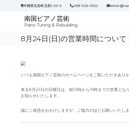
コ
沖縄県北谷町北前1-20-5
098-926-0322
letter@na
ン
テ
南国ピアノ芸術
ン
Piano Tuning & Rebuilding
ツ
へ
8月24日(日)の営業時間について
ス
キ
ッ
プ
いつも南国ピアノ芸術のホームページをご覧いただきあり
来る8月24日の日曜日は、朝10時から19時までの営業と
お知らせいたします。
誠にご迷惑をおかけしますが、ご協力のほどお願いいたし