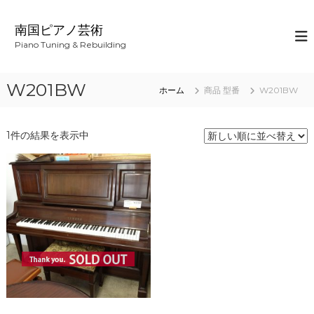
コ
ン
南国ピアノ芸術
テ
Piano Tuning & Rebuilding
ン
ツ
へ
W201BW
ホーム
商品 型番
W201BW
ス
キ
ッ
1件の結果を表示中
プ