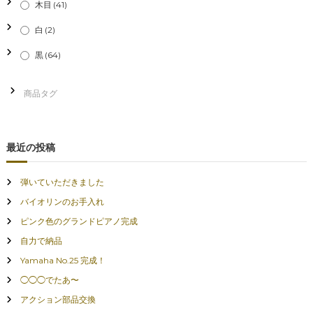
木目
(41)
白
(2)
黒
(64)
最近の投稿
弾いていただきました
バイオリンのお手入れ
ピンク色のグランドピアノ完成
自力で納品
Yamaha No.25 完成！
◯◯◯でたあ〜
アクション部品交換