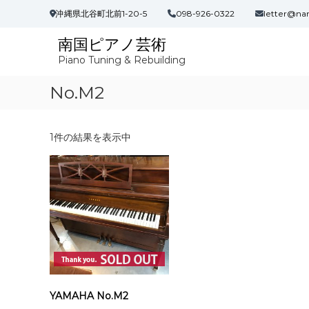
コ
沖縄県北谷町北前1-20-5
098-926-0322
letter@na
ン
テ
南国ピアノ芸術
ン
Piano Tuning & Rebuilding
ツ
へ
No.M2
ス
キ
ッ
プ
1件の結果を表示中
YAMAHA No.M2