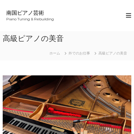
コ
ン
南国ピアノ芸術
テ
Piano Tuning & Rebuilding
ン
ツ
へ
高級ピアノの美音
ス
キ
ッ
ホーム
外でのお仕事
高級ピアノの美音
プ