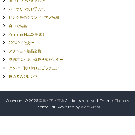
弾いていただきました
バイオリンのお手入れ
ピンク色のグランドピアノ完成
自力で納品
Yamaha No.25 完成！
◯◯◯でたあ〜
アクション部品交換
恩納村ふれあい体験学習センター
ダンパー取り付けとピッチ上げ
技術者のジレンマ
Copyright © 2026
南国ピアノ芸術
All rights reserved. Theme:
Flash
by
ThemeGrill. Powered by
WordPress