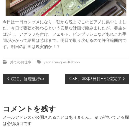
今日は一日カンヅメになり、朝から晩までこのピアノに集中しまし
た。今日で張弦が終わるという安易な計画で臨みましたが、養生を
はがし、アグラフを付け、フェルト、ピンブッシュなどあれこれ手
間がかかって結局は芯線まで。明日で取り戻せるので許容範囲内で
す。明日の計画は現実的か！？
外でのお仕事
yamaha-g3e-169xxxx
投
G3E、本体3日目〜張弦完了
G3E、修理進行中
稿
ナ
コメントを残す
ビ
メールアドレスが公開されることはありません。
※
が付いている欄
は必須項目です