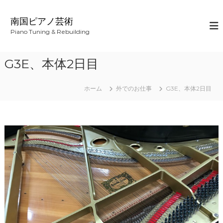
コ
ン
南国ピアノ芸術
テ
Piano Tuning & Rebuilding
ン
ツ
へ
G3E、本体2日目
ス
キ
ッ
ホーム
外でのお仕事
G3E、本体2日目
プ