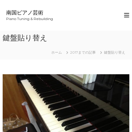
コ
ン
南国ピアノ芸術
テ
Piano Tuning & Rebuilding
ン
ツ
へ
鍵盤貼り替え
ス
キ
ッ
ホーム
2017までの記事
鍵盤貼り替え
プ