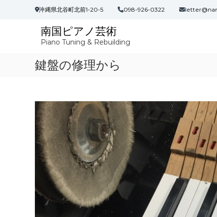
コ
沖縄県北谷町北前1-20-5
098-926-0322
letter@na
ン
テ
南国ピアノ芸術
ン
Piano Tuning & Rebuilding
ツ
へ
鍵盤の修理から
ス
キ
ッ
プ