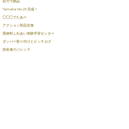
自力で納品
Yamaha No.25 完成！
◯◯◯でたあ〜
アクション部品交換
恩納村ふれあい体験学習センター
ダンパー取り付けとピッチ上げ
技術者のジレンマ