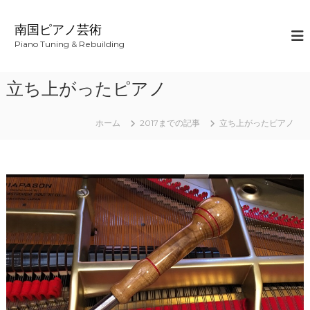
コ
ン
南国ピアノ芸術
テ
Piano Tuning & Rebuilding
ン
ツ
へ
立ち上がったピアノ
ス
キ
ッ
ホーム
2017までの記事
立ち上がったピアノ
プ