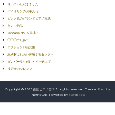
弾いていただきました
バイオリンのお手入れ
ピンク色のグランドピアノ完成
自力で納品
Yamaha No.25 完成！
◯◯◯でたあ〜
アクション部品交換
恩納村ふれあい体験学習センター
ダンパー取り付けとピッチ上げ
技術者のジレンマ
Copyright © 2026
南国ピアノ芸術
All rights reserved. Theme:
Flash
by
ThemeGrill. Powered by
WordPress