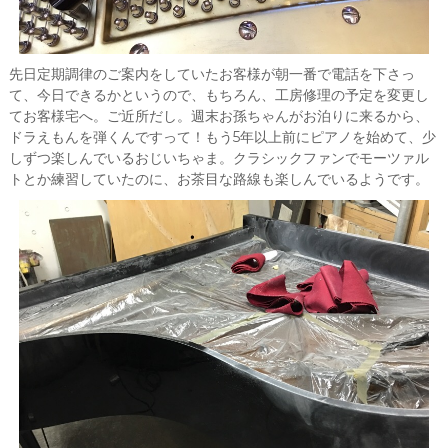
先日定期調律のご案内をしていたお客様が朝一番で電話を下さっ
て、今日できるかというので、もちろん、工房修理の予定を変更し
てお客様宅へ。ご近所だし。週末お孫ちゃんがお泊りに来るから、
ドラえもんを弾くんですって！もう5年以上前にピアノを始めて、少
しずつ楽しんでいるおじいちゃま。クラシックファンでモーツァル
トとか練習していたのに、お茶目な路線も楽しんでいるようです。