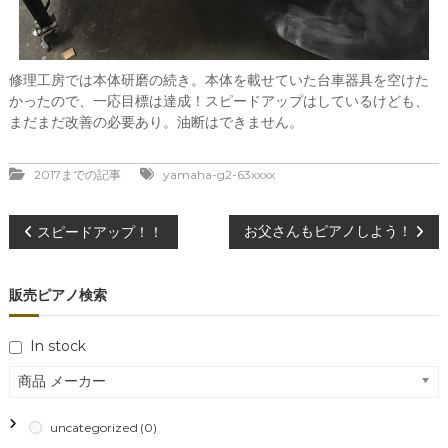
修理工房では本体研磨の続き。本体を載せていた台車器具を空けた
かったので、一応目標は達成！スピードアップはしているけども、
まだまだ改善の必要あり。油断はできません。
2017までの記事
yamaha-g2-63xxxx
投
お父さんもピアノしよう！
スピードアップ！！
稿
販売ピアノ検索
ナ
In stock
ビ
商品 メーカー
ゲ
uncategorized
(0)