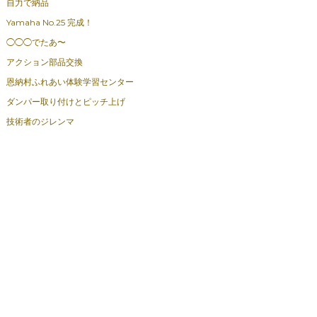
自力で納品
Yamaha No.25 完成！
◯◯◯でたあ〜
アクション部品交換
恩納村ふれあい体験学習センター
ダンパー取り付けとピッチ上げ
技術者のジレンマ