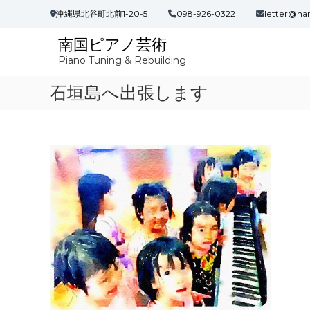
コ
沖縄県北谷町北前1-20-5
098-926-0322
letter@na
ン
テ
南国ピアノ芸術
ン
Piano Tuning & Rebuilding
ツ
へ
石垣島へ出張します
ス
キ
ッ
プ