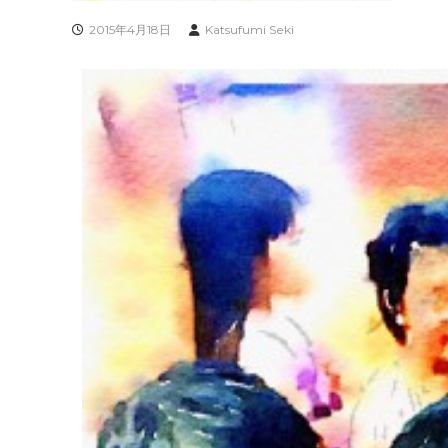
2015年4月18日
Katsufumi Seki