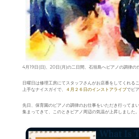
4月19日(日)、20日(月)の二日間、石垣島へピアノの調律
日曜日は修理工房にてスタッフさんがお店番をしてくれる
上手なナイスガイで、
４月２６日のインストアライブ
でピ
先日、保育園のピアノの調律のお仕事をいただき行ってま
集まってきて、このときピアノ周辺の気温が上昇しました。み