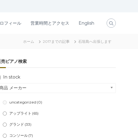
ロフィール
営業時間とアクセス
English
ホーム
2017までの記事
石垣島へ出張します
販売ピアノ検索
In stock
商品 メーカー
uncategorized
(0)
アップライト
(65)
グランド
(33)
コンソール
(7)