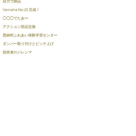
自力で納品
Yamaha No.25 完成！
◯◯◯でたあ〜
アクション部品交換
恩納村ふれあい体験学習センター
ダンパー取り付けとピッチ上げ
技術者のジレンマ