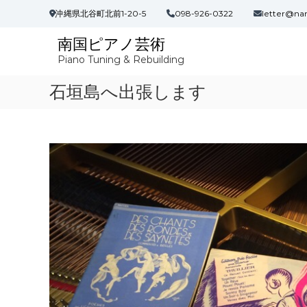
コ
沖縄県北谷町北前1-20-5
098-926-0322
letter@na
ン
テ
南国ピアノ芸術
ン
Piano Tuning & Rebuilding
ツ
へ
石垣島へ出張します
ス
キ
ッ
プ