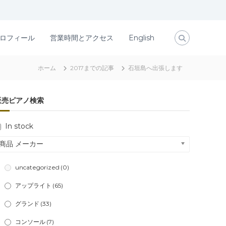
ロフィール
営業時間とアクセス
English
ホーム
2017までの記事
石垣島へ出張します
販売ピアノ検索
In stock
商品 メーカー
uncategorized
(0)
アップライト
(65)
グランド
(33)
コンソール
(7)