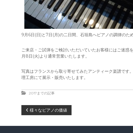
9月6日(日)と7日(月)の二日間、石垣島へピアノの調律の
ご来店・ご試弾をご検討いただいていたお客様にはご迷惑を
月8日(火)より通常営業いたします。
写真はフランスから取り寄せてみたアンティーク楽譜です。
理工房にて展示・販売いたします。
2017までの記事
投
様々なピアノの価値
稿