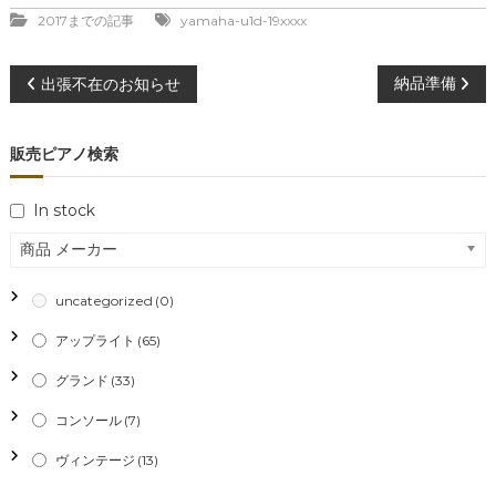
2017までの記事
yamaha-u1d-19xxxx
投
納品準備
出張不在のお知らせ
稿
販売ピアノ検索
ナ
In stock
ビ
商品 メーカー
ゲ
uncategorized
(0)
ー
アップライト
(65)
シ
グランド
(33)
コンソール
(7)
ョ
ヴィンテージ
(13)
ン