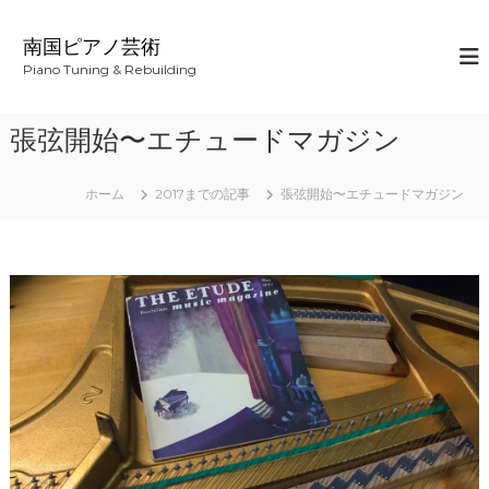
コ
ン
南国ピアノ芸術
テ
Piano Tuning & Rebuilding
ン
ツ
へ
張弦開始〜エチュードマガジン
ス
キ
ッ
ホーム
2017までの記事
張弦開始〜エチュードマガジン
プ