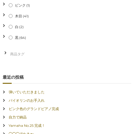
ピンク
(1)
木目
(41)
白
(2)
黒
(64)
最近の投稿
弾いていただきました
バイオリンのお手入れ
ピンク色のグランドピアノ完成
自力で納品
Yamaha No.25 完成！
◯◯◯でたあ〜