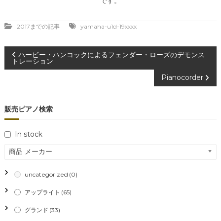
です。
2017までの記事
yamaha-u1d-19xxxx
投
ハービー・ハンコックによるフェンダー・ローズのデモンス
トレーション
稿
Pianocorder
ナ
販売ピアノ検索
ビ
In stock
ゲ
商品 メーカー
ー
uncategorized
(0)
シ
アップライト
(65)
ョ
グランド
(33)