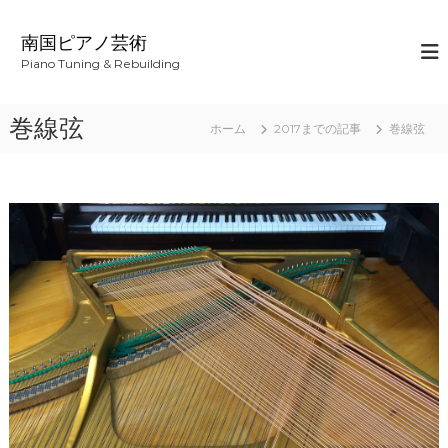
コ
ン
南国ピアノ芸術
テ
Piano Tuning & Rebuilding
ン
ツ
へ
巻線弦
ホーム
2017までの記事
巻線弦
ス
キ
ッ
プ