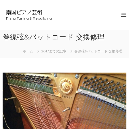
コ
ン
南国ピアノ芸術
テ
Piano Tuning & Rebuilding
ン
ツ
へ
巻線弦&バットコード 交換修理
ス
キ
ッ
ホーム
2017までの記事
巻線弦&バットコード 交換修理
プ