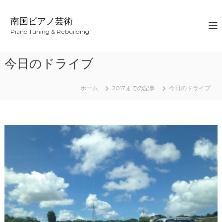
コ
ン
南国ピアノ芸術
テ
Piano Tuning & Rebuilding
ン
ツ
へ
今日のドライブ
ス
キ
ッ
ホーム
2017までの記事
今日のドライブ
プ