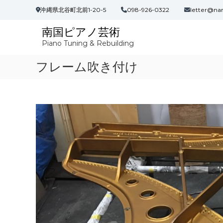
コ
沖縄県北谷町北前1-20-5
098-926-0322
letter@na
ン
テ
南国ピアノ芸術
ン
Piano Tuning & Rebuilding
ツ
へ
フレーム吹き付け
ス
キ
ッ
プ