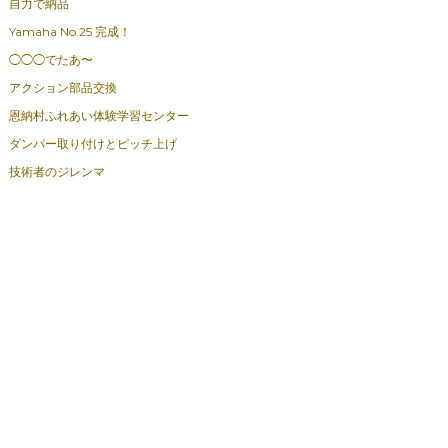
自力で納品
Yamaha No.25 完成！
◯◯◯でたあ〜
アクション部品交換
恩納村ふれあい体験学習センター
ダンパー取り付けとピッチ上げ
技術者のジレンマ