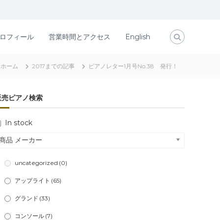
ロフィール
営業時間とアクセス
English
ホーム
2017までの記事
ピアノレター1月号No.38 発行！
販売ピアノ検索
In stock
商品 メーカー
uncategorized
(0)
アップライト
(65)
グランド
(33)
コンソール
(7)