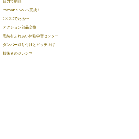
自力で納品
Yamaha No.25 完成！
◯◯◯でたあ〜
アクション部品交換
恩納村ふれあい体験学習センター
ダンパー取り付けとピッチ上げ
技術者のジレンマ