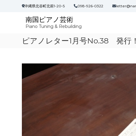
コ
沖縄県北谷町北前1-20-5
098-926-0322
letter@na
ン
テ
南国ピアノ芸術
ン
Piano Tuning & Rebuilding
ツ
へ
ピアノレター1月号No.38 発行
ス
キ
ッ
プ