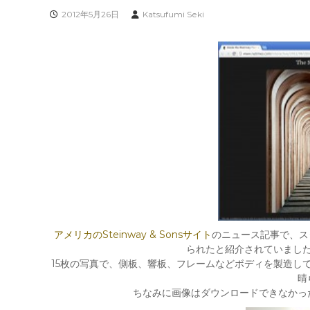
2012年5月26日
Katsufumi Seki
アメリカのSteinway & Sonsサイト
のニュース記事で、ス
られたと紹介されていまし
15枚の写真で、側板、響板、フレームなどボディを製造し
晴
ちなみに画像はダウンロードできなかっ