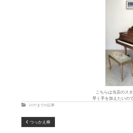
こちらは当店のスタイ
早く手を加えたいの
2017までの記事
投
つっかえ棒