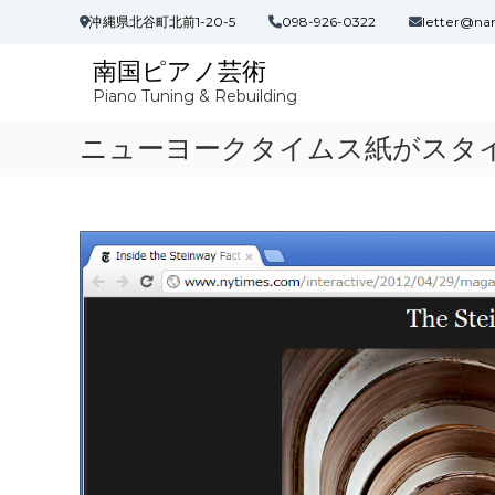
コ
沖縄県北谷町北前1-20-5
098-926-0322
letter@na
ン
テ
南国ピアノ芸術
ン
Piano Tuning & Rebuilding
ツ
へ
ニューヨークタイムス紙がスタ
ス
キ
ッ
プ