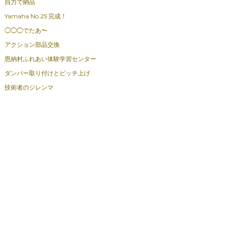
自力で納品
Yamaha No.25 完成！
◯◯◯でたあ〜
アクション部品交換
恩納村ふれあい体験学習センター
ダンパー取り付けとピッチ上げ
技術者のジレンマ