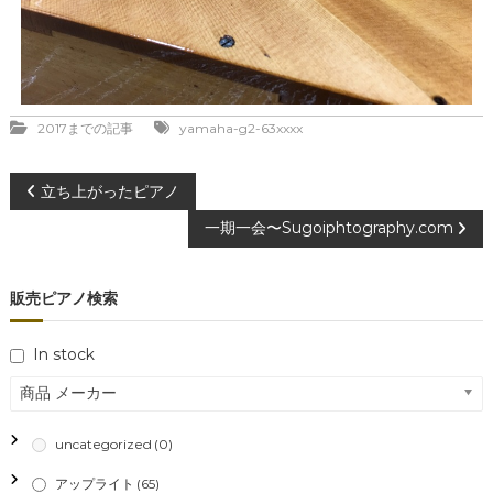
2017までの記事
yamaha-g2-63xxxx
投
立ち上がったピアノ
一期一会〜Sugoiphtography.com
稿
ナ
販売ピアノ検索
ビ
In stock
ゲ
商品 メーカー
ー
uncategorized
(0)
アップライト
(65)