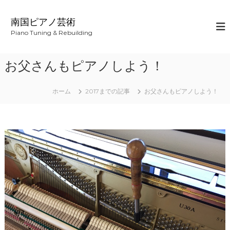
コ
ン
南国ピアノ芸術
テ
Piano Tuning & Rebuilding
ン
ツ
へ
お父さんもピアノしよう！
ス
キ
ッ
ホーム
2017までの記事
お父さんもピアノしよう！
プ