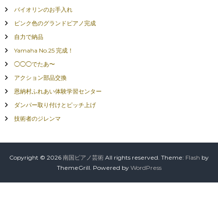
バイオリンのお手入れ
ピンク色のグランドピアノ完成
自力で納品
Yamaha No.25 完成！
◯◯◯でたあ〜
アクション部品交換
恩納村ふれあい体験学習センター
ダンパー取り付けとピッチ上げ
技術者のジレンマ
Copyright © 2026
南国ピアノ芸術
All rights reserved. Theme:
Flash
by
ThemeGrill. Powered by
WordPress