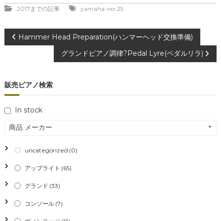
2017までの記事
yamaha-no-25
投
Hammer Head Preparation(ハンマーヘッド交換準備)
グランドピアノ調律?Pedal Lyre(ペダルリラ)
稿
ナ
販売ピアノ検索
ビ
In stock
ゲ
商品 メーカー
ー
uncategorized
(0)
シ
アップライト
(65)
グランド
(33)
ョ
コンソール
(7)
ン