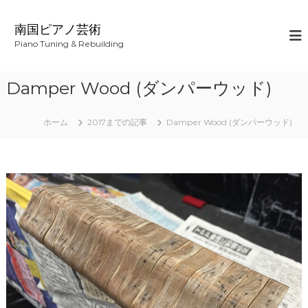
コ
ン
南国ピアノ芸術
テ
Piano Tuning & Rebuilding
ン
ツ
へ
Damper Wood (ダンパーウッド)
ス
キ
ッ
ホーム
2017までの記事
Damper Wood (ダンパーウッド)
プ