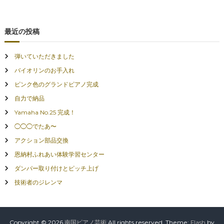
最近の投稿
弾いていただきました
バイオリンのお手入れ
ピンク色のグランドピアノ完成
自力で納品
Yamaha No.25 完成！
◯◯◯でたあ〜
アクション部品交換
恩納村ふれあい体験学習センター
ダンパー取り付けとピッチ上げ
技術者のジレンマ
Copyright © 2026
南国ピアノ芸術
All rights reserved. Theme:
Flash
by