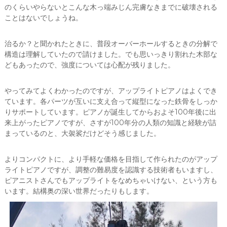
のくらいやらないとこんな木っ端みじん完膚なきまでに破壊される
ことはないでしょうね。
治るか？と聞かれたときに、普段オーバーホールするときの分解で
構造は理解していたので請けました。でも思いっきり割れた木部な
どもあったので、強度については心配が残りました。
やってみてよくわかったのですが、アップライトピアノはよくでき
ています。各パーツが互いに支え合って縦型になった鉄骨をしっか
りサポートしています。ピアノが誕生してからおよそ100年後に出
来上がったピアノですが、さすが100年分の人類の知識と経験が詰
まっているのと、大袈裟だけどそう感じました。
よりコンパクトに、より手軽な価格を目指して作られたのがアップ
ライトピアノですが、調整の難易度を認識する技術者もいますし、
ピアニストさんでもアップライトをなめちゃいけない、という方も
います。結構奥の深い世界だったりもします。