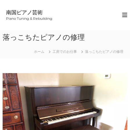
コ
ン
南国ピアノ芸術
テ
Piano Tuning & Rebuilding
ン
ツ
へ
落っこちたピアノの修理
ス
キ
ッ
ホーム
工房でのお仕事
落っこちたピアノの修理
プ