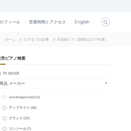
ロフィール
営業時間とアクセス
English
ホーム
2017までの記事
石垣島ピアノ調律記(2017年夏)
販売ピアノ検索
In stock
商品 メーカー
uncategorized
(0)
アップライト
(65)
グランド
(33)
コンソール
(7)