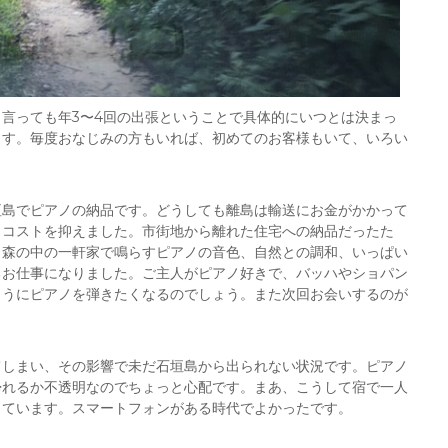
言っても年3〜4回の出張ということで具体的にいつとは決まっ
ます。毎度おなじみの方もいれば、初めてのお客様もいて、いろい
垣島でピアノの納品です。どうしても離島は輸送にお金がかかって
、コストを抑えました。市街地から離れた住宅への納品だったた
！森の中の一軒家で鳴らすピアノの音色、自然との調和、いっぱい
るお仕事になりました。ご主人がピアノ好きで、バッハやショパン
ようにピアノを弾きたくなるのでしょう。また次回お会いするのが
てしまい、その影響で未だ石垣島から出られない状況です。ピアノ
帰れるか不透明なのでちょっと心配です。まあ、こうして宿で一人
しています。スマートフォンがある時代でよかったです。