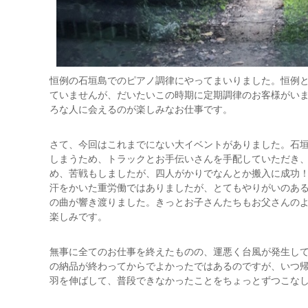
恒例の石垣島でのピアノ調律にやってまいりました。恒例と
ていませんが、だいたいこの時期に定期調律のお客様がい
ろな人に会えるのが楽しみなお仕事です。
さて、今回はこれまでにない大イベントがありました。石
しまうため、トラックとお手伝いさんを手配していただき
め、苦戦もしましたが、四人がかりでなんとか搬入に成功
汗をかいた重労働ではありましたが、とてもやりがいのあ
の曲が響き渡りました。きっとお子さんたちもお父さんの
楽しみです。
無事に全てのお仕事を終えたものの、運悪く台風が発生し
の納品が終わってからでよかったではあるのですが、いつ
羽を伸ばして、普段できなかったことをちょっとずつこな