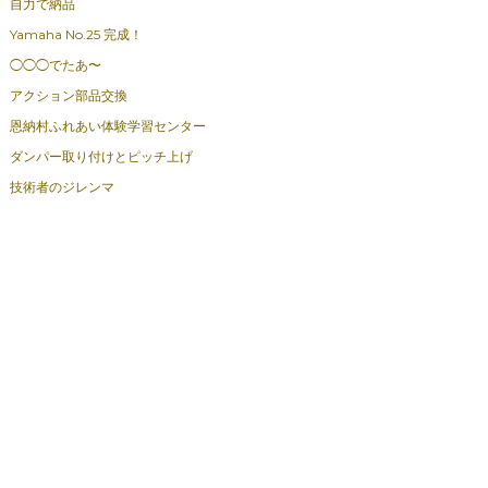
自力で納品
Yamaha No.25 完成！
◯◯◯でたあ〜
アクション部品交換
恩納村ふれあい体験学習センター
ダンパー取り付けとピッチ上げ
技術者のジレンマ