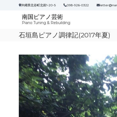
コ
沖縄県北谷町北前1-20-5
098-926-0322
letter@na
ン
テ
南国ピアノ芸術
ン
Piano Tuning & Rebuilding
ツ
へ
石垣島ピアノ調律記(2017年夏)
ス
キ
ッ
プ