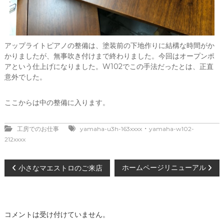
アップライトピアノの整備は、塗装前の下地作りに結構な時間がか
かりましたが、無事吹き付けまで終わりました。今回はオープンポ
アという仕上げになりました。W102でこの手法だったとは、正直
意外でした。
ここからは中の整備に入ります。
・
工房でのお仕事
yamaha-u3h-163xxxx
yamaha-w102-
212xxxx
投
ホームページリニューアル
小さなマエストロのご来店
稿
ナ
コメントは受け付けていません。