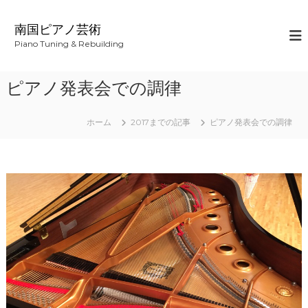
コ
ン
南国ピアノ芸術
テ
Piano Tuning & Rebuilding
ン
ツ
へ
ピアノ発表会での調律
ス
キ
ッ
ホーム
2017までの記事
ピアノ発表会での調律
プ