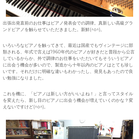
出張出発直前のお仕事はピアノ発表会での調律。真新しい高級グラ
ンドピアノを触らせていただきました。新鮮(^o^)。
いろいろなピアノを触ってきて、最近は国産でもヴィンテージに部
類される、年式で言えば1960年代のピアノが好きだと普段から公言
しているからか、外で調律のお仕事をいただいてもそういうピアノ
に出会う機会が多いので、製造から十年以内のピアノはとても珍し
いです。それだけに明確な違いもわかったし、発見もあったので良
い勉強になりました。
これを機に、「ピアノは新しい方がいいよね！」と言ってスタイル
を変えたら、新し目のピアノに出会う機会が増えていくのかな？変
えないですけど(^o^)。