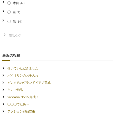
木目
(41)
白
(2)
黒
(64)
最近の投稿
弾いていただきました
バイオリンのお手入れ
ピンク色のグランドピアノ完成
自力で納品
Yamaha No.25 完成！
◯◯◯でたあ〜
アクション部品交換