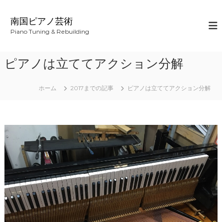
コ
ン
南国ピアノ芸術
テ
Piano Tuning & Rebuilding
ン
ツ
へ
ピアノは立ててアクション分解
ス
キ
ッ
ホーム
2017までの記事
ピアノは立ててアクション分解
プ