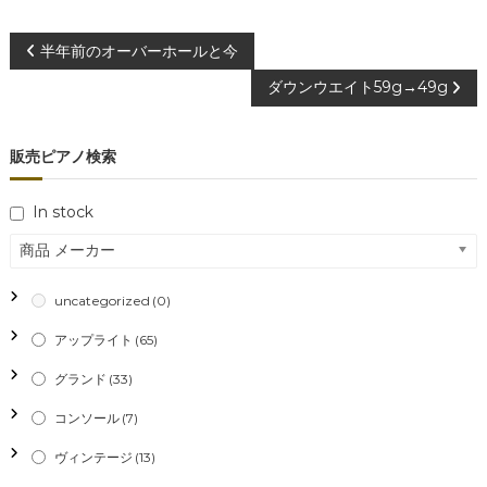
投
半年前のオーバーホールと今
ダウンウエイト59g→49g
稿
ナ
販売ピアノ検索
ビ
In stock
ゲ
商品 メーカー
ー
uncategorized
(0)
シ
アップライト
(65)
グランド
(33)
ョ
コンソール
(7)
ン
ヴィンテージ
(13)