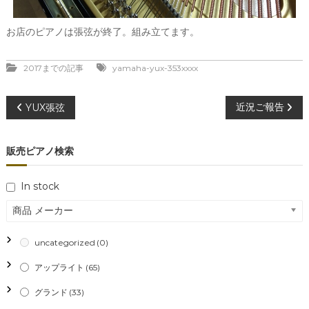
お店のピアノは張弦が終了。組み立てます。
2017までの記事
yamaha-yux-353xxxx
投
近況ご報告
YUX張弦
稿
販売ピアノ検索
ナ
In stock
ビ
商品 メーカー
ゲ
uncategorized
(0)
ー
アップライト
(65)
シ
グランド
(33)