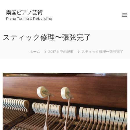
コ
ン
南国ピアノ芸術
テ
Piano Tuning & Rebuilding
ン
ツ
へ
スティック修理〜張弦完了
ス
キ
ッ
ホーム
2017までの記事
スティック修理〜張弦完了
プ